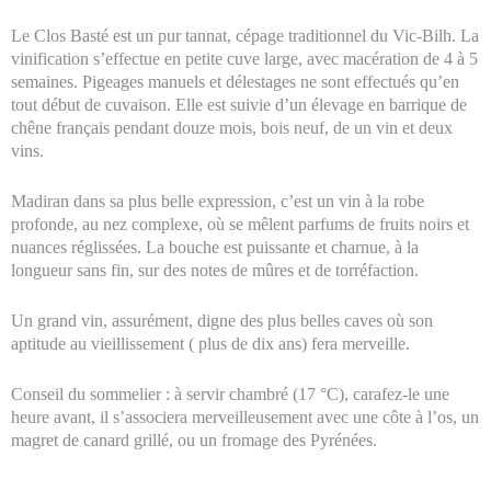
Le Clos Basté est un pur tannat, cépage traditionnel du Vic-Bilh. La
vinification s’effectue en petite cuve large, avec macération de 4 à 5
semaines. Pigeages manuels et délestages ne sont effectués qu’en
tout début de cuvaison. Elle est suivie d’un élevage en barrique de
chêne français pendant douze mois, bois neuf, de un vin et deux
vins.
Madiran dans sa plus belle expression, c’est un vin à la robe
profonde, au nez complexe, où se mêlent parfums de fruits noirs et
nuances réglissées. La bouche est puissante et charnue, à la
longueur sans fin, sur des notes de mûres et de torréfaction.
Un grand vin, assurément, digne des plus belles caves où son
aptitude au vieillissement ( plus de dix ans) fera merveille.
Conseil du sommelier : à servir chambré (17 °C), carafez-le une
heure avant, il s’associera merveilleusement avec une côte à l’os, un
magret de canard grillé, ou un fromage des Pyrénées.